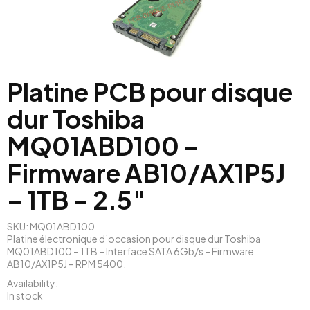
Platine PCB pour disque
dur Toshiba
MQ01ABD100 –
Firmware AB10/AX1P5J
– 1TB – 2.5″
SKU:
MQ01ABD100
Platine électronique d’occasion pour disque dur Toshiba
MQ01ABD100 – 1TB – Interface SATA 6Gb/s – Firmware
AB10/AX1P5J – RPM 5400.
Availability
:
In stock