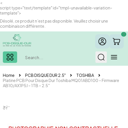
<
script type="text/template" id="tmpl-unavailable-variation-
template">
Désolé, ce produit n’est pas disponible. Veuillez choisir une
combinaison différente.
0
Home
PCB DISQUE DUR 2.5"
TOSHIBA
Platine PCB Pour Disque Dur Toshiba MQ01ABD100 – Firmware
AB10/AX1P5J – 1TB – 2.5″
ðŸ”