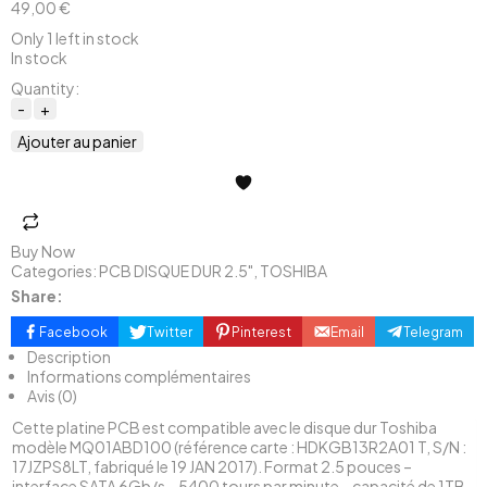
49,00
€
Only 1 left in stock
In stock
Quantity:
Ajouter au panier
Buy Now
Categories:
PCB DISQUE DUR 2.5"
,
TOSHIBA
Share:
Facebook
Twitter
Pinterest
Email
Telegram
Description
Informations complémentaires
Avis (0)
Cette platine PCB est compatible avec le disque dur Toshiba
modèle MQ01ABD100 (référence carte : HDKGB13R2A01 T, S/N :
17JZPS8LT, fabriqué le 19 JAN 2017). Format 2.5 pouces –
interface SATA 6Gb/s – 5400 tours par minute – capacité de 1TB.