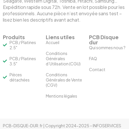
Seagate, Western Digital, Toshiba, Hitachi, Samsung…
Expédition rapide sous 72h. Vente en lot possible pour les
professionnels. Aucune pièce n’est envoyée sans test –
lisez bien les descriptifs avant achat.
Produits
Liens utiles
PCB Disque
dur
PCB / Platines
Accueil
2.5"
Qui sommes nous ?
Conditions
PCB / Platines
Générales
FAQ
3.5"
d’Utilisation (CGU)
Contact
Pièces
Conditions
détachées
Générales de Vente
(CGV)
Mentions légales
PCB-DISQUE-DUR.fr | Copyright 2024-2025 – INFOSERVICES