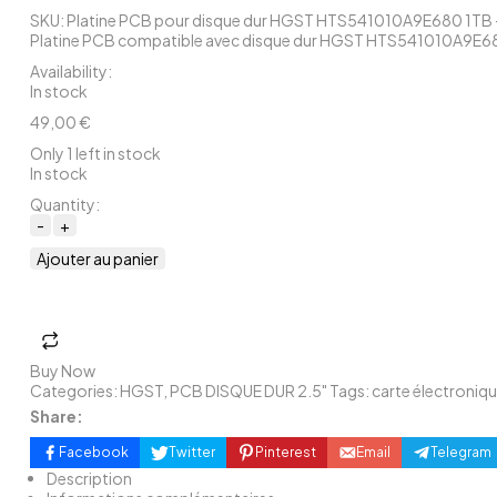
SKU:
Platine PCB pour disque dur HGST HTS541010A9E680 1TB 
Platine PCB compatible avec disque dur HGST HTS541010A9E680
Availability
:
In stock
49,00
€
Only 1 left in stock
In stock
Quantity:
Ajouter au panier
Buy Now
Categories:
HGST
,
PCB DISQUE DUR 2.5"
Tags:
carte électroniqu
Share:
Facebook
Twitter
Pinterest
Email
Telegram
Description