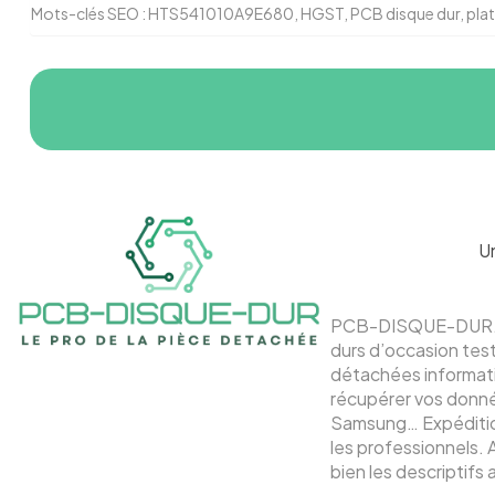
Mots-clés SEO : HTS541010A9E680, HGST, PCB disque dur, platin
U
PCB-DISQUE-DUR.fr 
durs d’occasion tes
détachées informati
récupérer vos donnée
Samsung… Expédition
les professionnels. 
bien les descriptifs