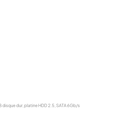
 disque dur
,
platine HDD 2.5
,
SATA 6Gb/s