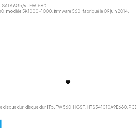
- SATA 6Gb/s - FW: 560
, modèle 5K1000-1000, firmware 560, fabriqué le 09 juin 2014.
e disque dur
,
disque dur 1To
,
FW 560
,
HGST
,
HTS541010A9E680
,
PCB