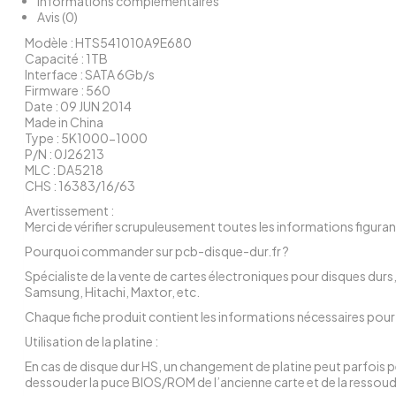
Informations complémentaires
Avis (0)
Modèle : HTS541010A9E680
Capacité : 1TB
Interface : SATA 6Gb/s
Firmware : 560
Date : 09 JUN 2014
Made in China
Type : 5K1000-1000
P/N : 0J26213
MLC : DA5218
CHS : 16383/16/63
Avertissement :
Merci de vérifier scrupuleusement toutes les informations figuran
Pourquoi commander sur pcb-disque-dur.fr ?
Spécialiste de la vente de cartes électroniques pour disques du
Samsung, Hitachi, Maxtor, etc.
Chaque fiche produit contient les informations nécessaires pour i
Utilisation de la platine :
En cas de disque dur HS, un changement de platine peut parfois pe
dessouder la puce BIOS/ROM de l’ancienne carte et de la ressoude