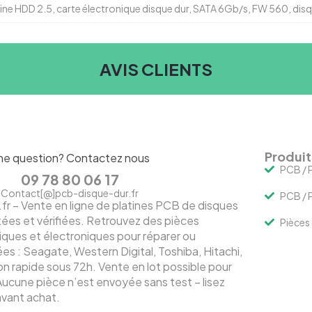
e HDD 2.5, carte électronique disque dur, SATA 6Gb/s, FW 560, disq
AVIS CLIENTS
Produit
ne question? Contactez nous
PCB / P
09 78 80 06 17
Contact[@]pcb-disque-dur.fr
PCB / P
– Vente en ligne de platines PCB de disques
tées et vérifiées. Retrouvez des pièces
Pièces
ques et électroniques pour réparer ou
s : Seagate, Western Digital, Toshiba, Hitachi,
 rapide sous 72h. Vente en lot possible pour
Aucune pièce n’est envoyée sans test – lisez
 avant achat.