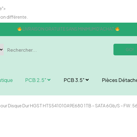
e">
son différente.
LIVRAISON GRATUITE SANS MINIMUM D'ACHAT
GO!
tique
PCB 2.5″
PCB 3.5″
Pièces Détach
 Pour Disque Dur HGST HTS541010A9E680 1TB – SATA 6Gb/s – FW: 5