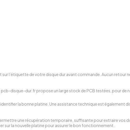
t sur l’étiquette de votre disque dur avant commande. Aucun retour ne
rs, pcb-disque-dur.fr propose un large stock de PCB testées, pour de
dentifier la bonne platine. Une assistance technique est également dis
rmettre une récupération temporaire, suffisante pour extraire vos don
r sur la nouvelle platine pour assurer le bon fonctionnement.