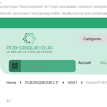
<
script type="text/template" id="tmpl-unavailable-variation-templat
Désolé, ce produit n’est pas disponible. Veuillez choisir une combinai
Accueil
Bou
Catégories
Home
PCB DISQUE DUR 2.5"
HGST
Platine PCB
ðŸ”