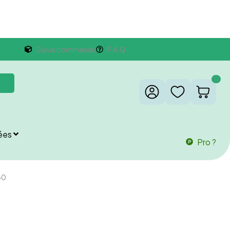
Suivis commande
F.A.Q
0
ées
Pro ?
60