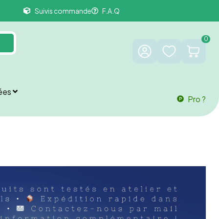
Suivis commande
F.A.Q
0
ées
Pro ?