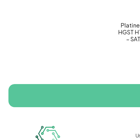
Platine
HGST H
– SA
U