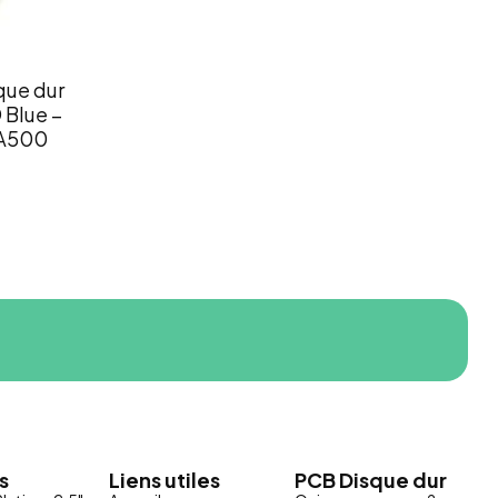
que dur
Blue –
CA500
s
Liens utiles
PCB Disque dur