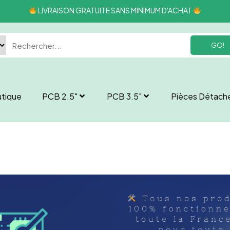
LIVRAISON GRATUITE SANS MINIMUM D'ACHAT
GO!
tique
PCB 2.5″
PCB 3.5″
Pièces Détach