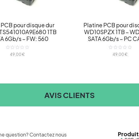
 PCB pour disque dur
Platine PCB pour dis
TS541010A9E680 1TB
WD10SPZX 1TB – WD 
TA 6Gb/s – FW: 560
SATA 6Gb/s – PC 
Note
Note
49,00
€
49,00
€
0
0
sur
sur
5
5
AVIS CLIENTS
Produit
ne question? Contactez nous