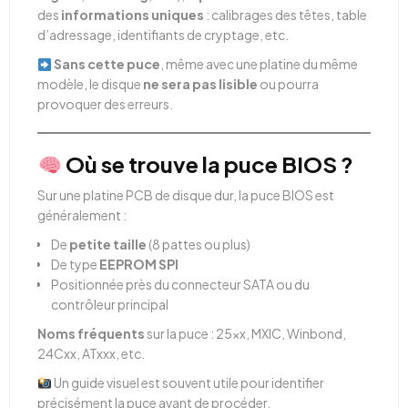
des
informations uniques
: calibrages des têtes, table
d’adressage, identifiants de cryptage, etc.
Sans cette puce
, même avec une platine du même
modèle, le disque
ne sera pas lisible
ou pourra
provoquer des erreurs.
Où se trouve la puce BIOS ?
Sur une platine PCB de disque dur, la puce BIOS est
généralement :
De
petite taille
(8 pattes ou plus)
De type
EEPROM SPI
Positionnée près du connecteur SATA ou du
contrôleur principal
Noms fréquents
sur la puce : 25xx, MXIC, Winbond,
24Cxx, ATxxx, etc.
Un guide visuel est souvent utile pour identifier
précisément la puce avant de procéder.