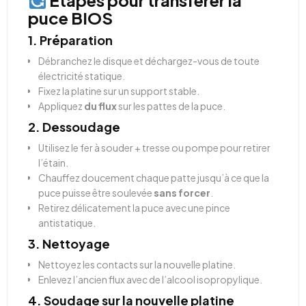
Étapes pour transférer la
puce BIOS
1.
Préparation
Débranchez le disque et déchargez-vous de toute
électricité statique.
Fixez la platine sur un support stable.
Appliquez
du flux
sur les pattes de la puce.
2.
Dessoudage
Utilisez le fer à souder + tresse ou pompe pour retirer
l’étain.
Chauffez doucement chaque patte jusqu’à ce que la
puce puisse être soulevée
sans forcer
.
Retirez délicatement la puce avec une pince
antistatique.
3.
Nettoyage
Nettoyez les contacts sur la nouvelle platine.
Enlevez l’ancien flux avec de l’alcool isopropylique.
4.
Soudage sur la nouvelle platine