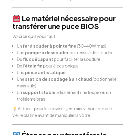
Le matériel nécessaire pour
transférer une puce BIOS
Voici ce qu’il vous faut :
Un
fer à souder à pointe fine
(30-40W max)
Une
pompe à dessouder
ou tresse à dessouder
Du
flux décapant
pour faciliter la soudure
De l’
étain fin
pour électronique
Une
pince antistatique
Une
station de soudage à air chaud
(optionnelle
mais utile)
Un
support stable
, idéalement une loupe ou un
troisième bras
Astuce : pour les novices, entraînez-vous sur une
vieille platine avant de manipuler la vôtre.