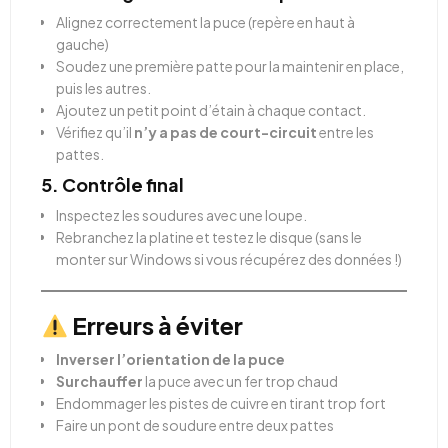
Alignez correctement la puce (repère en haut à
gauche)
Soudez une première patte pour la maintenir en place,
puis les autres.
Ajoutez un petit point d’étain à chaque contact.
Vérifiez qu’il
n’y a pas de court-circuit
entre les
pattes.
5.
Contrôle final
Inspectez les soudures avec une loupe.
Rebranchez la platine et testez le disque (sans le
monter sur Windows si vous récupérez des données !)
Erreurs à éviter
Inverser l’orientation de la puce
Surchauffer
la puce avec un fer trop chaud
Endommager les pistes de cuivre en tirant trop fort
Faire un pont de soudure entre deux pattes