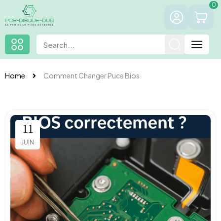
0
Home
Comment Changer Puce Bios
11
JUIN