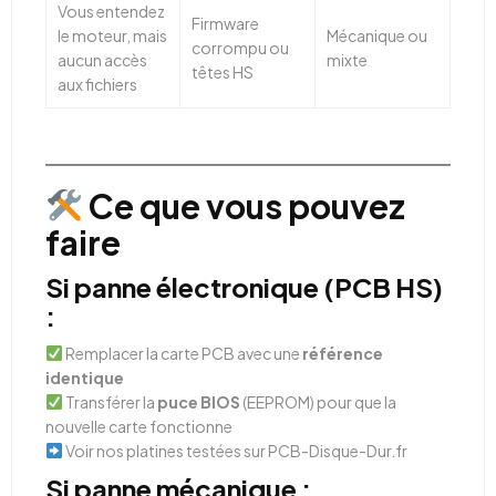
Vous entendez
Firmware
le moteur, mais
Mécanique ou
corrompu ou
aucun accès
mixte
têtes HS
aux fichiers
Ce que vous pouvez
faire
Si panne électronique (PCB HS)
:
Remplacer la carte PCB avec une
référence
identique
Transférer la
puce BIOS
(EEPROM) pour que la
nouvelle carte fonctionne
Voir nos platines testées sur PCB-Disque-Dur.fr
Si panne mécanique :