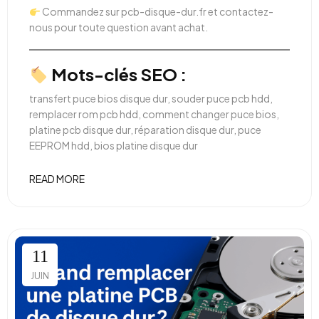
Commandez sur
pcb-disque-dur.fr
et contactez-
nous pour toute question avant achat.
Mots-clés SEO :
transfert puce bios disque dur, souder puce pcb hdd,
remplacer rom pcb hdd, comment changer puce bios,
platine pcb disque dur, réparation disque dur, puce
EEPROM hdd, bios platine disque dur
READ MORE
11
JUIN