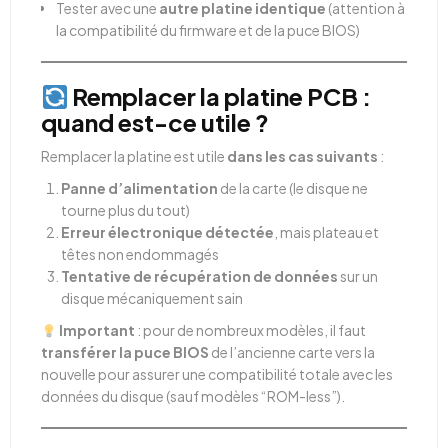
Tester avec une
autre platine identique
(attention à
la compatibilité du firmware et de la puce BIOS)
Remplacer la platine PCB :
quand est-ce utile ?
Remplacer la platine est utile
dans les cas suivants
:
Panne d’alimentation
de la carte (le disque ne
tourne plus du tout)
Erreur électronique détectée
, mais plateau et
têtes non endommagés
Tentative de récupération de données
sur un
disque mécaniquement sain
Important
: pour de nombreux modèles, il faut
transférer la puce BIOS
de l’ancienne carte vers la
nouvelle pour assurer une compatibilité totale avec les
données du disque (sauf modèles “ROM-less”).