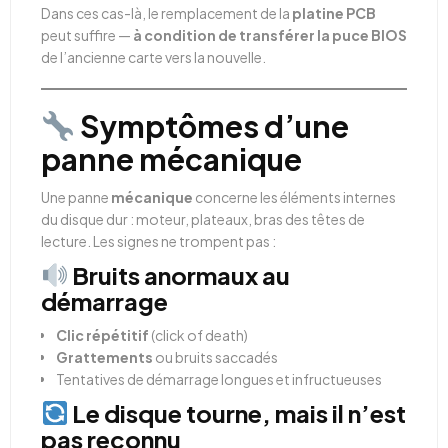
Dans ces cas-là, le remplacement de la
platine PCB
peut suffire —
à condition de transférer la puce BIOS
de l’ancienne carte vers la nouvelle.
Symptômes d’une
panne mécanique
Une panne
mécanique
concerne les éléments internes
du disque dur : moteur, plateaux, bras des têtes de
lecture. Les signes ne trompent pas :
Bruits anormaux au
démarrage
Clic répétitif
(click of death)
Grattements
ou bruits saccadés
Tentatives de démarrage longues et infructueuses
Le disque tourne, mais il n’est
pas reconnu