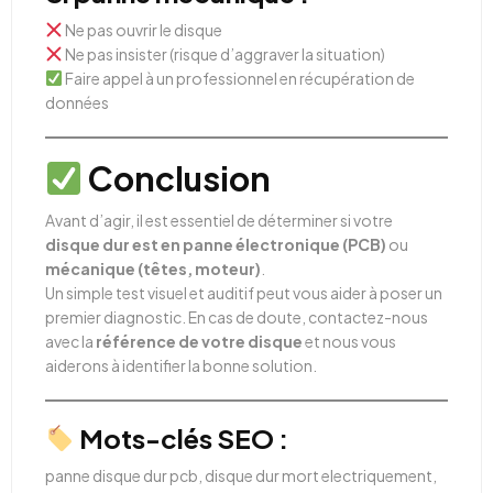
Ne pas ouvrir le disque
Ne pas insister (risque d’aggraver la situation)
Faire appel à un professionnel en récupération de
données
Conclusion
Avant d’agir, il est essentiel de déterminer si votre
disque dur est en panne électronique (PCB)
ou
mécanique (têtes, moteur)
.
Un simple test visuel et auditif peut vous aider à poser un
premier diagnostic. En cas de doute, contactez-nous
avec la
référence de votre disque
et nous vous
aiderons à identifier la bonne solution.
Mots-clés SEO :
panne disque dur pcb, disque dur mort electriquement,