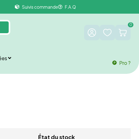
Suivis commande
F.A.Q
0
ées
Pro ?
État du stock