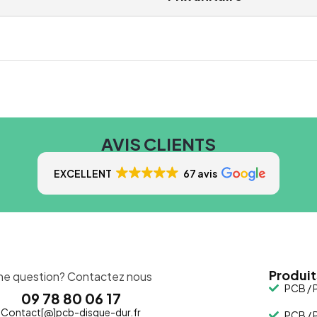
AVIS CLIENTS
EXCELLENT
67 avis
Produit
ne question? Contactez nous
PCB / P
09 78 80 06 17
Contact[@]pcb-disque-dur.fr
PCB / P