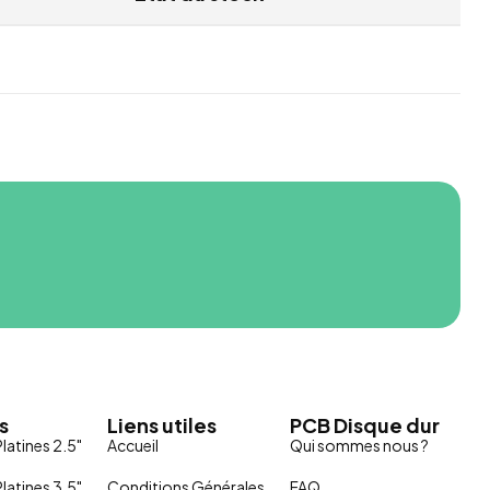
s
Liens utiles
PCB Disque dur
latines 2.5"
Accueil
Qui sommes nous ?
latines 3.5"
Conditions Générales
FAQ