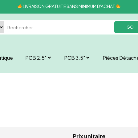
LIVRAISON GRATUITE SANS MINIMUM D'ACHAT
GO!
tique
PCB 2.5″
PCB 3.5″
Pièces Détach
Prix unitaire