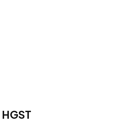
″ HGST