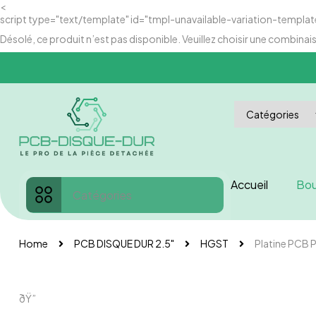
<
script type="text/template" id="tmpl-unavailable-variation-templat
Désolé, ce produit n’est pas disponible. Veuillez choisir une combinai
Accueil
Bou
Catégories
Home
PCB DISQUE DUR 2.5"
HGST
Platine PCB 
ðŸ”