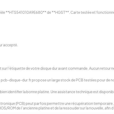
odèle **HTS541010A9E680** de **HGST**. Carte testée et fonctionnell
ur accepté.
t sur l’étiquette de votre disque dur avant commande. Aucun retour ne
rs, pcb-disque-dur.fr propose un large stock de PCB testées pour de 
bien identifier la bonne platine. Une assistance technique est disponib
ectronique (PCB) peut parfois permettre une récupération temporaire, 
IOS/ROM de l’ancienne platine et de la ressouder sur la nouvelle, afin 