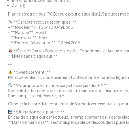
Informations complémentaires
Avis (0)
Platine électronique (PCB) seule pour disque dur 2.5 pouces m
**Caractéristiques techniques :**
– **Modèle** : HTS541010A9E680
– **Marque** : HGST
– **Firmware** : 560
– **Date de fabrication** : 22 Mai 2016
**État :** Carte d’occasion testée. Fonctionnelle. Aucun reto
**Livrée sans disque dur.**
—
**Avertissement :**
Merci de vérifier scrupuleusement toutes les informations figuran
**Pourquoi commander sur pcb-disque-dur.fr ?**
Spécialiste de la vente de cartes électroniques pour disques du
Samsung, Hitachi, Maxtor, etc.
Chaque fiche produit contient les informations essentielles pour 
**Utilisation de la platine :**
En cas de disque dur défectueux, le remplacement de la carte él
**Dans certains cas**, il est indispensable de dessouder la puce B