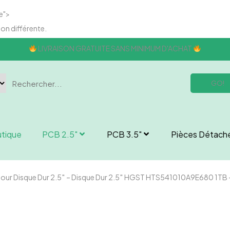
e">
son différente.
LIVRAISON GRATUITE SANS MINIMUM D'ACHAT
GO!
tique
PCB 2.5″
PCB 3.5″
Pièces Détach
Pour Disque Dur 2.5″ – Disque Dur 2.5″ HGST HTS541010A9E680 1T