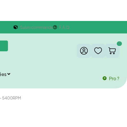
Suivis commande
F.A.Q
0
ées
Pro ?
B – 5400RPM