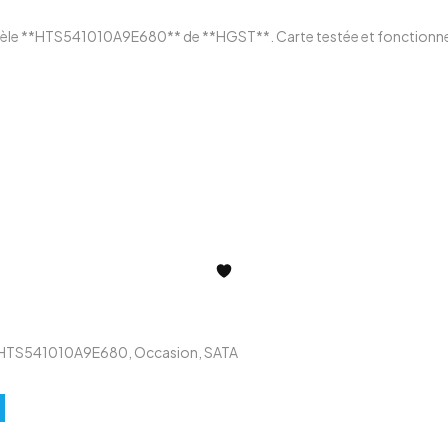
dèle **HTS541010A9E680** de **HGST**. Carte testée et fonctionnell
HTS541010A9E680
,
Occasion
,
SATA