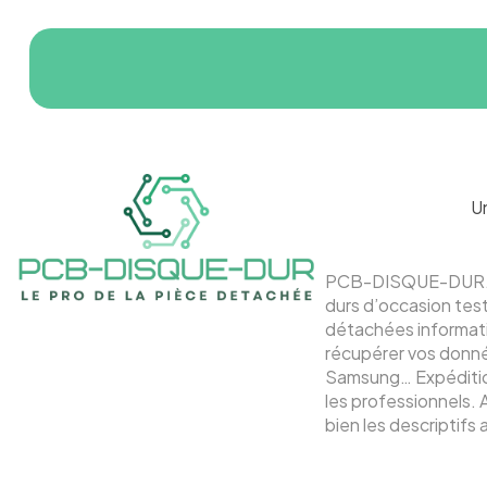
U
PCB-DISQUE-DUR.fr 
durs d’occasion tes
détachées informati
récupérer vos donnée
Samsung… Expédition
les professionnels. 
bien les descriptifs