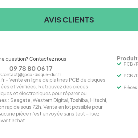
AVIS CLIENTS
Produit
ne question? Contactez nous
PCB / P
09 78 80 06 17
Contact[@]pcb-disque-dur.fr
PCB / P
– Vente en ligne de platines PCB de disques
tées et vérifiées. Retrouvez des pièces
Pièces
ques et électroniques pour réparer ou
s : Seagate, Western Digital, Toshiba, Hitachi,
 rapide sous 72h. Vente en lot possible pour
Aucune pièce n’est envoyée sans test – lisez
 avant achat.