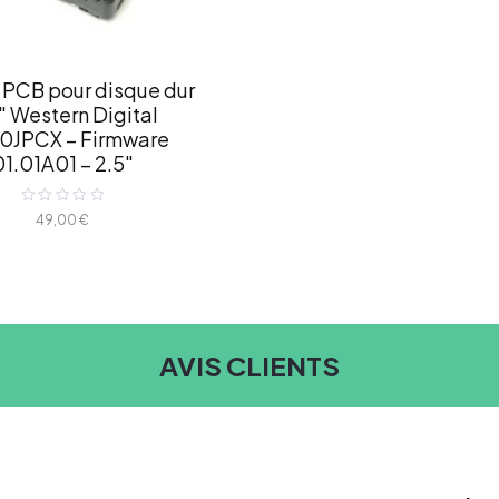
 PCB pour disque dur
″ Western Digital
0JPCX – Firmware
01.01A01 – 2.5″
Note
49,00
€
0
sur
5
AVIS CLIENTS