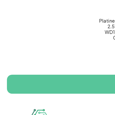
Platine
2.5
WD1