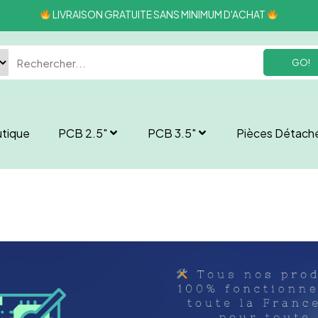
LIVRAISON GRATUITE SANS MINIMUM D'ACHAT
GO!
tique
PCB 2.5″
PCB 3.5″
Pièces Détach