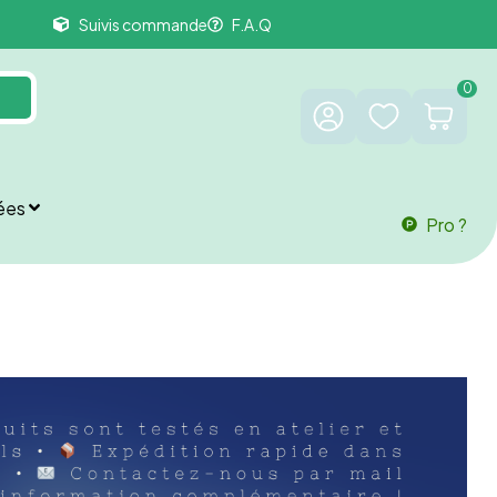
Suivis commande
F.A.Q
0
ées
Pro ?