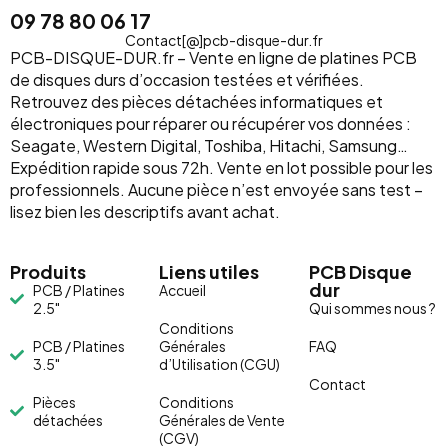
09 78 80 06 17
Contact[@]pcb-disque-dur.fr
PCB-DISQUE-DUR.fr – Vente en ligne de platines PCB
de disques durs d’occasion testées et vérifiées.
Retrouvez des pièces détachées informatiques et
électroniques pour réparer ou récupérer vos données :
Seagate, Western Digital, Toshiba, Hitachi, Samsung…
Expédition rapide sous 72h. Vente en lot possible pour les
professionnels. Aucune pièce n’est envoyée sans test –
lisez bien les descriptifs avant achat.
Produits
Liens utiles
PCB Disque
dur
PCB / Platines
Accueil
2.5"
Qui sommes nous ?
Conditions
PCB / Platines
Générales
FAQ
3.5"
d’Utilisation (CGU)
Contact
Pièces
Conditions
détachées
Générales de Vente
(CGV)