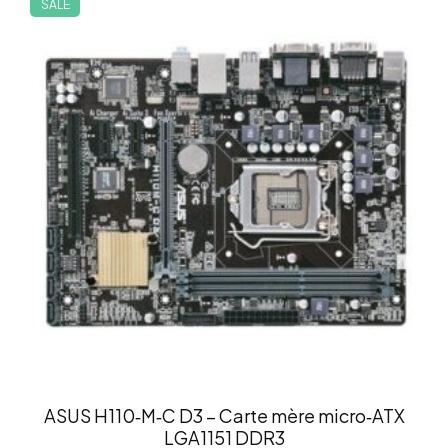
SALE
ASUS H110‑M‑C D3 – Carte mère micro‑ATX
LGA1151 DDR3