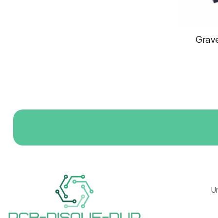
Grav
U