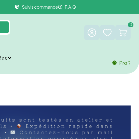
Suivis commande
F.A.Q
0
ées
Pro ?