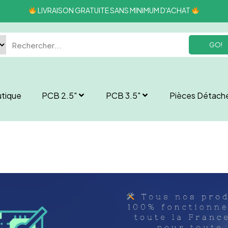
LIVRAISON GRATUITE SANS MINIMUM D'ACHAT
GO!
tique
PCB 2.5″
PCB 3.5″
Pièces Détach