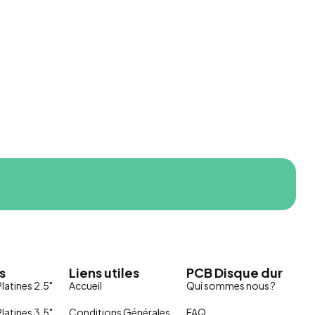
s
Liens utiles
PCB Disque dur
latines 2.5"
Accueil
Qui sommes nous ?
latines 3.5"
Conditions Générales
FAQ