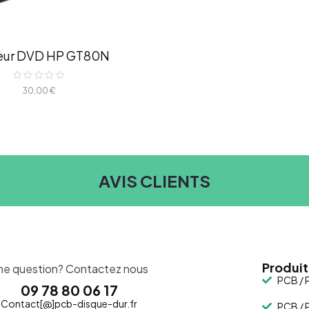
eur DVD HP GT80N
Note
30,00
€
0
sur
5
AVIS CLIENTS
Produit
ne question? Contactez nous
PCB / P
09 78 80 06 17
Contact[@]pcb-disque-dur.fr
PCB / P