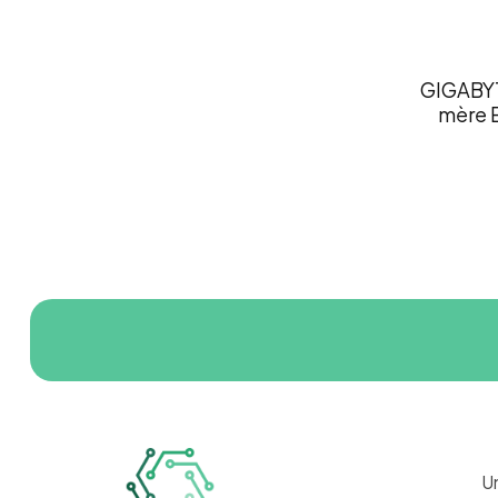
GIGABYTE
mère E
U