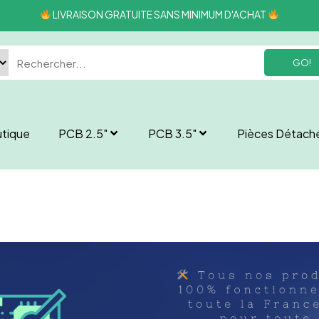
LIVRAISON GRATUITE SANS MINIMUM D'ACHAT
GO!
tique
PCB 2.5″
PCB 3.5″
Pièces Détach