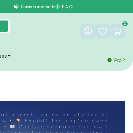
Suivis commande
F.A.Q
0
ées
Pro ?