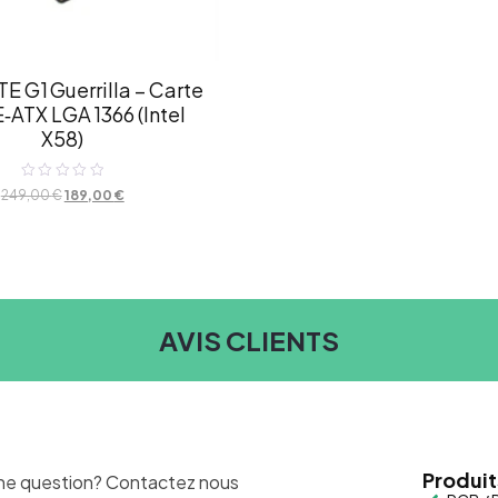
 G1 Guerrilla – Carte
‑ATX LGA 1366 (Intel
X58)
Note
249,00
€
189,00
€
0
sur
5
AVIS CLIENTS
Produit
ne question? Contactez nous