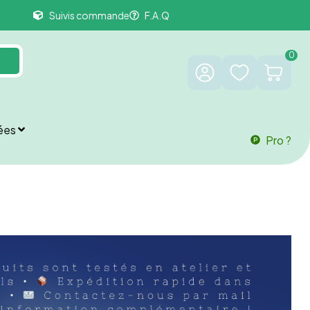
Suivis commande
F.A.Q
0
ées
Pro ?