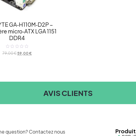
TE GA‑H110M‑D2P –
re micro‑ATX LGA 1151
DDR4
Note
79,00
€
59,00
€
0
sur
5
AVIS CLIENTS
Produit
ne question? Contactez nous