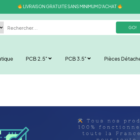
LIVRAISON GRATUITE SANS MINIMUM D'ACHAT
GO!
tique
PCB 2.5″
PCB 3.5″
Pièces Détach