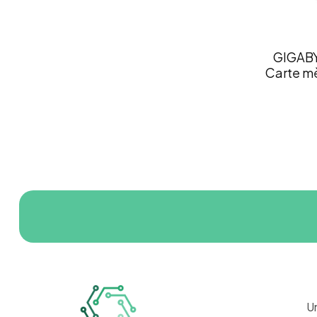
GIGABY
Carte mè
U