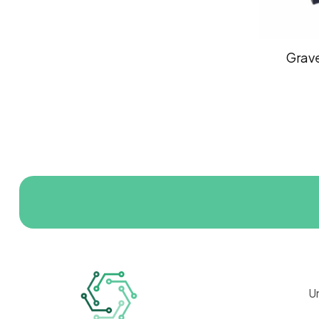
Grav
U