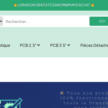
LIVRAISON GRATUITE SANS MINIMUM D'ACHAT
GO!
tique
PCB 2.5″
PCB 3.5″
Pièces Détach