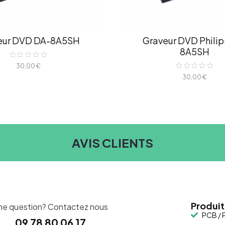
eur DVD DA-8A5SH
Graveur DVD Philip
8A5SH
Note
30,00
€
0
Note
sur
30,00
€
0
5
sur
5
AVIS CLIENTS
Produit
ne question? Contactez nous
PCB / P
09 78 80 06 17