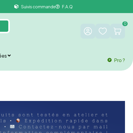
Suivis commande
F.A.Q
0
ées
Pro ?