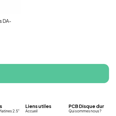
s DA-
s
Liens utiles
PCB Disque dur
latines 2.5"
Accueil
Qui sommes nous ?