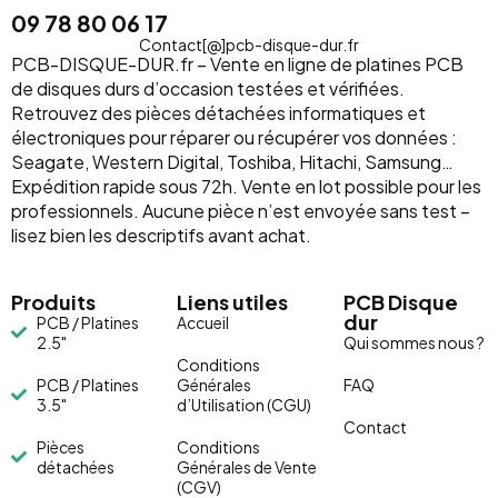
09 78 80 06 17
Contact[@]pcb-disque-dur.fr
PCB-DISQUE-DUR.fr – Vente en ligne de platines PCB
de disques durs d’occasion testées et vérifiées.
Retrouvez des pièces détachées informatiques et
électroniques pour réparer ou récupérer vos données :
Seagate, Western Digital, Toshiba, Hitachi, Samsung…
Expédition rapide sous 72h. Vente en lot possible pour les
professionnels. Aucune pièce n’est envoyée sans test –
lisez bien les descriptifs avant achat.
Produits
Liens utiles
PCB Disque
dur
PCB / Platines
Accueil
2.5"
Qui sommes nous ?
Conditions
PCB / Platines
Générales
FAQ
3.5"
d’Utilisation (CGU)
Contact
Pièces
Conditions
détachées
Générales de Vente
(CGV)