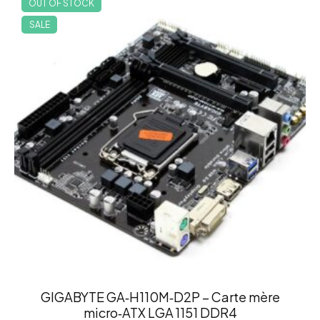
OUT OF STOCK
SALE
GIGABYTE GA‑H110M‑D2P – Carte mère
micro‑ATX LGA 1151 DDR4