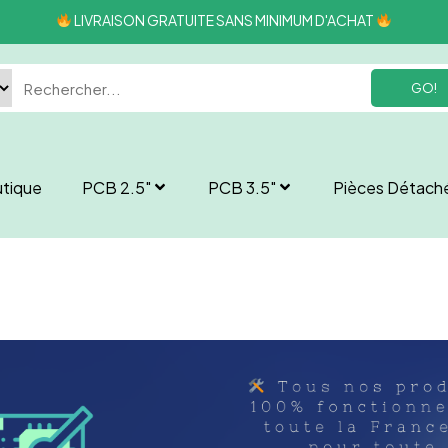
LIVRAISON GRATUITE SANS MINIMUM D'ACHAT
GO!
tique
PCB 2.5″
PCB 3.5″
Pièces Détach