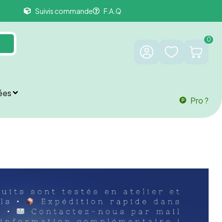
Suivis commande
F.A.Q
0
ées
Pro ?