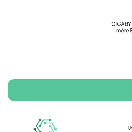
GIGABYTE
mère E
U