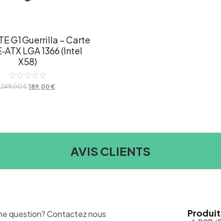
 G1 Guerrilla – Carte
‑ATX LGA 1366 (Intel
X58)
Note
249,00
€
189,00
€
0
sur
5
AVIS CLIENTS
Produit
ne question? Contactez nous