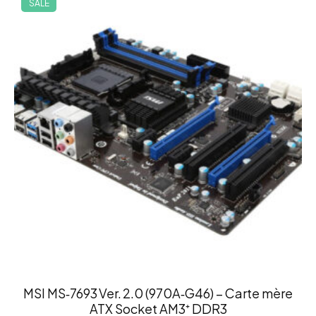
SALE
MSI MS‑7693 Ver. 2.0 (970A‑G46) – Carte mère
ATX Socket AM3⁺ DDR3