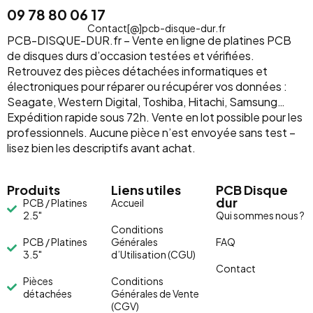
09 78 80 06 17
Contact[@]pcb-disque-dur.fr
PCB-DISQUE-DUR.fr – Vente en ligne de platines PCB
de disques durs d’occasion testées et vérifiées.
Retrouvez des pièces détachées informatiques et
électroniques pour réparer ou récupérer vos données :
Seagate, Western Digital, Toshiba, Hitachi, Samsung…
Expédition rapide sous 72h. Vente en lot possible pour les
professionnels. Aucune pièce n’est envoyée sans test –
lisez bien les descriptifs avant achat.
Produits
Liens utiles
PCB Disque
dur
PCB / Platines
Accueil
2.5"
Qui sommes nous ?
Conditions
PCB / Platines
Générales
FAQ
3.5"
d’Utilisation (CGU)
Contact
Pièces
Conditions
détachées
Générales de Vente
(CGV)