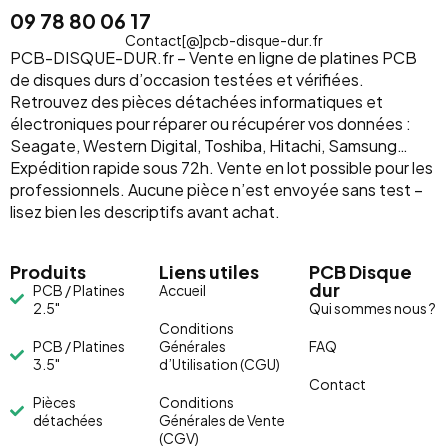
09 78 80 06 17
Contact[@]pcb-disque-dur.fr
PCB-DISQUE-DUR.fr – Vente en ligne de platines PCB
de disques durs d’occasion testées et vérifiées.
Retrouvez des pièces détachées informatiques et
électroniques pour réparer ou récupérer vos données :
Seagate, Western Digital, Toshiba, Hitachi, Samsung…
Expédition rapide sous 72h. Vente en lot possible pour les
professionnels. Aucune pièce n’est envoyée sans test –
lisez bien les descriptifs avant achat.
Produits
Liens utiles
PCB Disque
dur
PCB / Platines
Accueil
2.5"
Qui sommes nous ?
Conditions
PCB / Platines
Générales
FAQ
3.5"
d’Utilisation (CGU)
Contact
Pièces
Conditions
détachées
Générales de Vente
(CGV)