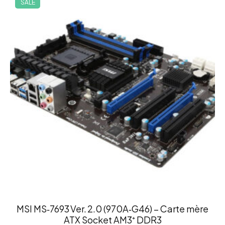
SALE
MSI MS‑7693 Ver. 2.0 (970A‑G46) – Carte mère
ATX Socket AM3⁺ DDR3