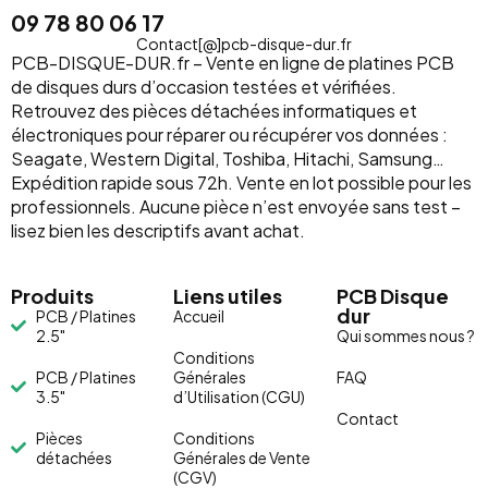
09 78 80 06 17
Contact[@]pcb-disque-dur.fr
PCB-DISQUE-DUR.fr – Vente en ligne de platines PCB
de disques durs d’occasion testées et vérifiées.
Retrouvez des pièces détachées informatiques et
électroniques pour réparer ou récupérer vos données :
Seagate, Western Digital, Toshiba, Hitachi, Samsung…
Expédition rapide sous 72h. Vente en lot possible pour les
professionnels. Aucune pièce n’est envoyée sans test –
lisez bien les descriptifs avant achat.
Produits
Liens utiles
PCB Disque
dur
PCB / Platines
Accueil
2.5"
Qui sommes nous ?
Conditions
PCB / Platines
Générales
FAQ
3.5"
d’Utilisation (CGU)
Contact
Pièces
Conditions
détachées
Générales de Vente
(CGV)