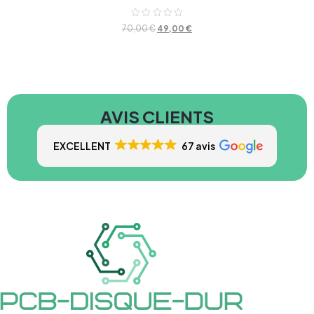
Note
70,00
€
49,00
€
0
sur
5
AVIS CLIENTS
EXCELLENT
67 avis