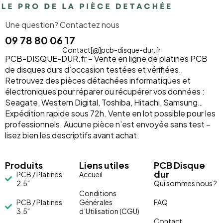
Une question? Contactez nous
09 78 80 06 17
Contact[@]pcb-disque-dur.fr
PCB-DISQUE-DUR.fr – Vente en ligne de platines PCB
de disques durs d’occasion testées et vérifiées.
Retrouvez des pièces détachées informatiques et
électroniques pour réparer ou récupérer vos données :
Seagate, Western Digital, Toshiba, Hitachi, Samsung…
Expédition rapide sous 72h. Vente en lot possible pour les
professionnels. Aucune pièce n’est envoyée sans test –
lisez bien les descriptifs avant achat.
Produits
Liens utiles
PCB Disque
dur
PCB / Platines
Accueil
2.5"
Qui sommes nous ?
Conditions
PCB / Platines
Générales
FAQ
3.5"
d’Utilisation (CGU)
Contact