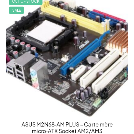
OUT OF STOCK
SALE
ASUS M2N68‑AM PLUS – Carte mère
micro‑ATX Socket AM2/AM3