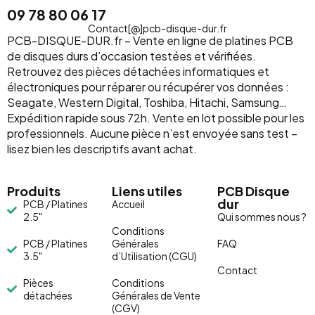
09 78 80 06 17
Contact[@]pcb-disque-dur.fr
PCB-DISQUE-DUR.fr – Vente en ligne de platines PCB
de disques durs d’occasion testées et vérifiées.
Retrouvez des pièces détachées informatiques et
électroniques pour réparer ou récupérer vos données :
Seagate, Western Digital, Toshiba, Hitachi, Samsung…
Expédition rapide sous 72h. Vente en lot possible pour les
professionnels. Aucune pièce n’est envoyée sans test –
lisez bien les descriptifs avant achat.
Produits
Liens utiles
PCB Disque
dur
PCB / Platines
Accueil
2.5"
Qui sommes nous ?
Conditions
PCB / Platines
Générales
FAQ
3.5"
d’Utilisation (CGU)
Contact
Pièces
Conditions
détachées
Générales de Vente
(CGV)