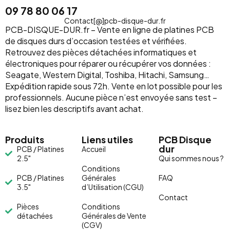
09 78 80 06 17
Contact[@]pcb-disque-dur.fr
PCB-DISQUE-DUR.fr – Vente en ligne de platines PCB
de disques durs d’occasion testées et vérifiées.
Retrouvez des pièces détachées informatiques et
électroniques pour réparer ou récupérer vos données :
Seagate, Western Digital, Toshiba, Hitachi, Samsung…
Expédition rapide sous 72h. Vente en lot possible pour les
professionnels. Aucune pièce n’est envoyée sans test –
lisez bien les descriptifs avant achat.
Produits
Liens utiles
PCB Disque
dur
PCB / Platines
Accueil
2.5"
Qui sommes nous ?
Conditions
PCB / Platines
Générales
FAQ
3.5"
d’Utilisation (CGU)
Contact
Pièces
Conditions
détachées
Générales de Vente
(CGV)