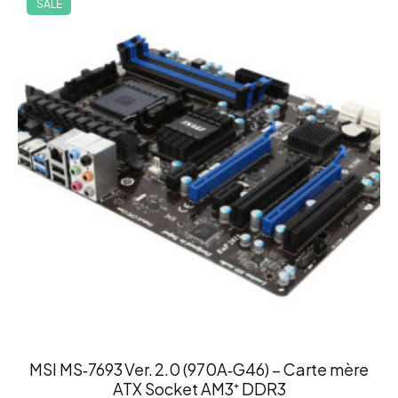
SALE
MSI MS‑7693 Ver. 2.0 (970A‑G46) – Carte mère
ATX Socket AM3⁺ DDR3