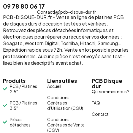
09 78 80 06 17
Contact[@]pcb-disque-dur.fr
PCB-DISQUE-DUR.fr – Vente en ligne de platines PCB
de disques durs d’occasion testées et vérifiées.
Retrouvez des pièces détachées informatiques et
électroniques pour réparer ou récupérer vos données :
Seagate, Western Digital, Toshiba, Hitachi, Samsung…
Expédition rapide sous 72h. Vente en lot possible pour les
professionnels. Aucune pièce n’est envoyée sans test –
lisez bien les descriptifs avant achat.
Produits
Liens utiles
PCB Disque
dur
PCB / Platines
Accueil
2.5"
Qui sommes nous ?
Conditions
PCB / Platines
Générales
FAQ
3.5"
d’Utilisation (CGU)
Contact
Pièces
Conditions
détachées
Générales de Vente
(CGV)