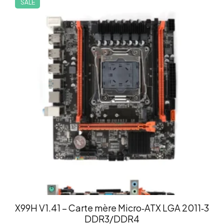
SALE
X99H V1.41 – Carte mère Micro‑ATX LGA 2011‑3
DDR3/DDR4